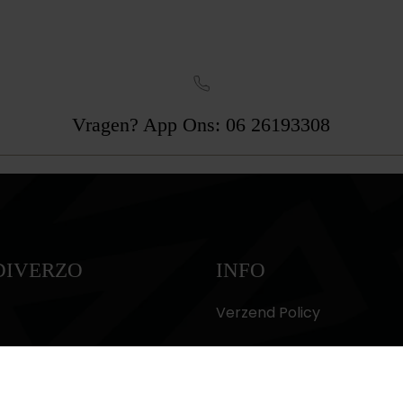
Vragen? App Ons: 06 26193308
DIVERZO
INFO
Verzend Policy
Retour Policy
Privacy Policy