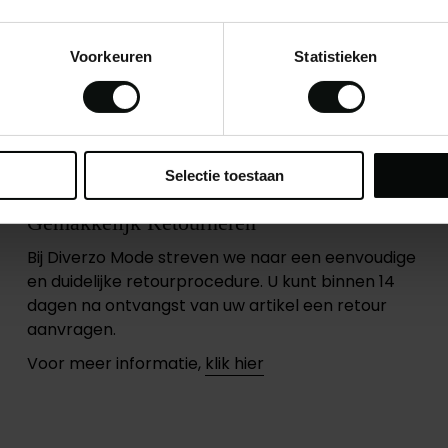
Gratis verzendi
MA - ZA: Voor 13
Voorkeuren
Statistieken
Selectie toestaan
Gemakkelijk Retourneren
Bij Diverzo Mode streven we naar een eenvoudige
en duidelijke retourprocedure. U kunt binnen 14
dagen na ontvangst van uw artikel een retour
aanvragen.
Voor meer informatie,
klik hier