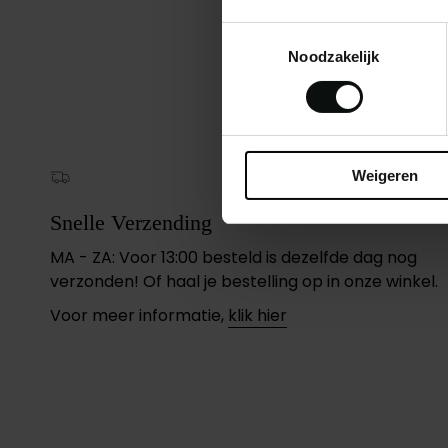
Toestemmingsselectie
Noodzakelijk
Weigeren
Snelle Verzending
MA - ZA: Voor 13:00 besteld is dezelfde dag nog
verzonden! Of haal je bestelling op in onze winkel.
Voor meer informatie,
klik hier