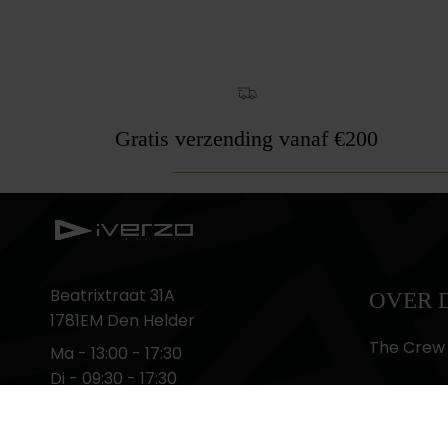
Gratis verzending vanaf €200
Beatrixtraat 31A
OVER 
1781EM Den Helder
The Crew
Ma ‌- 13:00 - 17:30
Di ‌- 09:30 - 17:30
Café
Wo - 09:30 - 17:30
Do - 09:30 - 17:30