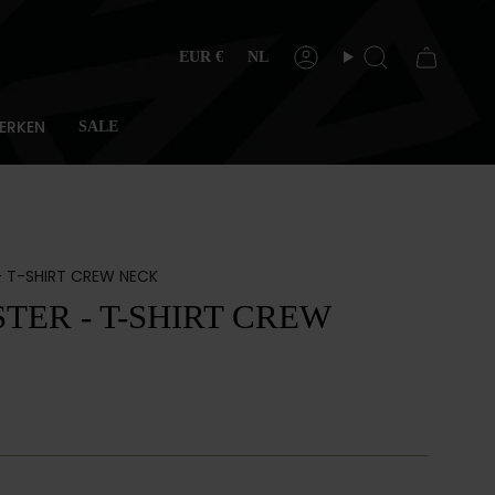
Valuta
Taal
EUR €
NL
Account
Zoeken
MERKEN
SALE
- T-SHIRT CREW NECK
TER - T-SHIRT CREW