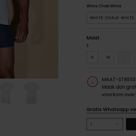
White Chalk White
WHITE CHALK WHITE
Maat
S
S
M
L
MAAT-STRESS? 
Maak dan grat
voorkom overb
Gratis Whatsapp se
1