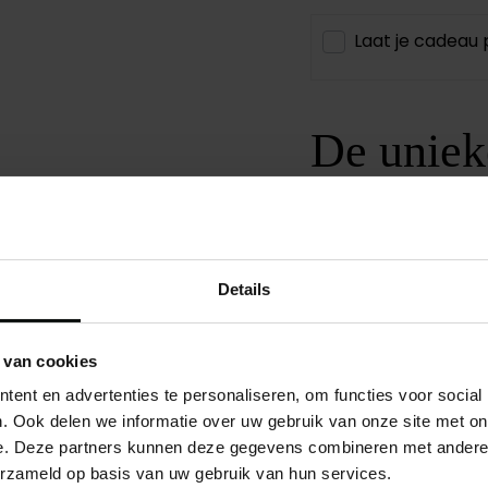
Laat je cadeau 
De uniek
Undiemei
Slim fit T-shirts van
Details
Omdat je
ondershirt
belangrijk en hierin 
 van cookies
LEES MEER
ent en advertenties te personaliseren, om functies voor social
DEEL
. Ook delen we informatie over uw gebruik van onze site met on
e. Deze partners kunnen deze gegevens combineren met andere i
erzameld op basis van uw gebruik van hun services.