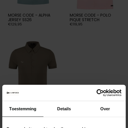
MORSE CODE - ALPHA
MORSE CODE - POLO
JERSEY SS26
PIQUE STRETCH
€129,95
€119,95
Toestemming
Details
Over
MORSE CODE - JERSEY
STRETCH DEEP TAUPE