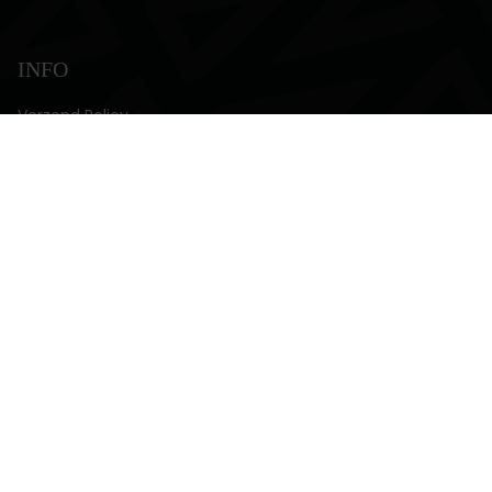
INFO
Verzend Policy
Retour Policy
Privacy Policy
Servicevoorwaarden
MEER
Mijn Account
Contact
Taal
Valuta
NL
EUR €