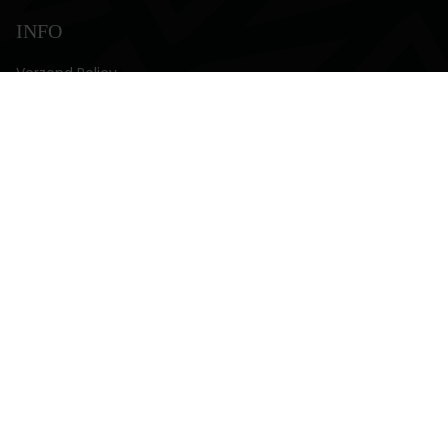
INFO
Verzend Policy
Retour Policy
Privacy Policy
Servicevoorwaarden
MEER
Mijn Account
Contact
Taal
Valuta
NL
EUR €