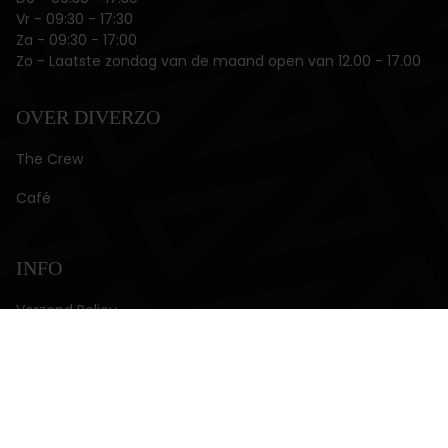
Vr ‌- 09:30 - 17:30
Za - 09:30 - 17:00
Zo - Laatste zondag van de maand open van 12.00 - 17.00
OVER DIVERZO
The Crew
Café
INFO
Verzend Policy
Retour Policy
Privacy Policy
Servicevoorwaarden