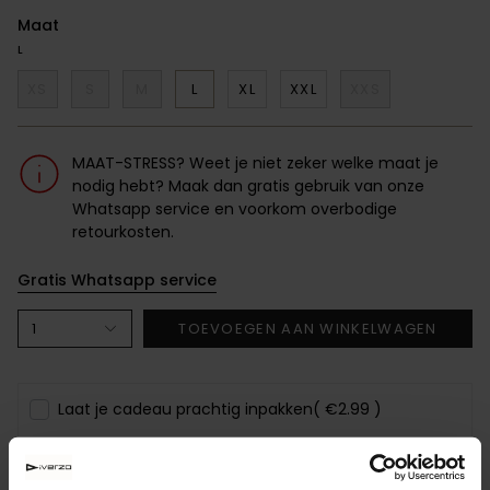
Maat
L
XS
S
M
L
XL
XXL
XXS
MAAT-STRESS? Weet je niet zeker welke maat je
nodig hebt? Maak dan gratis gebruik van onze
Whatsapp service en voorkom overbodige
retourkosten.
Gratis Whatsapp service
1
TOEVOEGEN AAN WINKELWAGEN
Laat je cadeau prachtig inpakken
( €2.99 )
De Lexie bonded trousers van Studio Anneloes is krachtig,