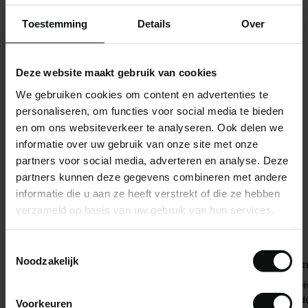
comfortabel en helemaal on-trend. Dankzij de wijde
pijpen, Bonded Travelstof en diepe kleur Espresso is dit
Toestemming
Details
Over
een broek met karakter. De perfecte keuze voor wie stijl
en draagcomfort wilt combineren.
LEES MEER
Deze website maakt gebruik van cookies
We gebruiken cookies om content en advertenties te
DEEL
personaliseren, om functies voor social media te bieden
en om ons websiteverkeer te analyseren. Ook delen we
informatie over uw gebruik van onze site met onze
Gratis verzending vanaf €200 binnen Nederland
partners voor social media, adverteren en analyse. Deze
MA - ZA: Voor 13:00 besteld is dezelfde dag verzonden
partners kunnen deze gegevens combineren met andere
informatie die u aan ze heeft verstrekt of die ze hebben
verzameld op basis van uw gebruik van hun services.
Toestemmingsselectie
Noodzakelijk
Snelle Verzending
Gema
MA - ZA: Voor 13:00 besteld is dezelfde dag nog
Bij 
verzonden! Of haal je bestelling op in onze winkel.
duid
Voorkeuren