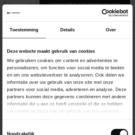
1
TOEVOEGEN AAN WINKELWAGEN
Laat je cadeau prachtig inpakken
( €2.99 )
Toestemming
Details
Over
Prachtige hoge laars met mooie hoge hak. De zand
Deze website maakt gebruik van cookies
(suede) kleur en de slang om de hak heen, brengen
deze laars naar een hoger niveau!
We gebruiken cookies om content en advertenties te
personaliseren, om functies voor social media te bieden
en om ons websiteverkeer te analyseren. Ook delen we
informatie over uw gebruik van onze site met onze
DEEL
partners voor social media, adverteren en analyse. Deze
partners kunnen deze gegevens combineren met andere
Gratis verzending vanaf €200 binnen Nederland
informatie die u aan ze heeft verstrekt of die ze hebben
verzameld op basis van uw gebruik van hun services.
MA - ZA: Voor 13:00 besteld is dezelfde dag verzonden
Toestemmingsselectie
Noodzakelijk