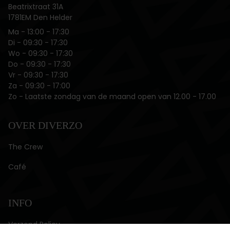
Beatrixtraat 31A
1781EM Den Helder
Ma ‌- 13:00 - 17:30
Di ‌- 09:30 - 17:30
Wo - 09:30 - 17:30
Do - 09:30 - 17:30
Vr ‌- 09:30 - 17:30
Za - 09:30 - 17:00
Zo - Laatste zondag van de maand open van 12.00 - 17.00
OVER DIVERZO
The Crew
Café
INFO
Verzend Policy